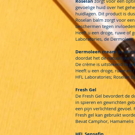
Roselan
zorgt voor een opti
gevoelige huid over het gehe
huidlagen. Dit product is du
Roselan balm zorgt voor een 
beschermen tegen invloeden 
Heeft u een droge, ruwe of 
Laboratories, de Dermoleen
Dermoleen cream
de verzo
doordat het de natuurlijke 
De crème is uitstekend te ge
Heeft u een droge, ruwe en 
HFL Laboratories; Roselan B
Fresh Gel
De Fresh Gel bevordert de do
in spieren en gewrichten ge
een pijn verlichtend gevoel.
Fresh gel kan gebruikt worde
Bevat Camphor, Hamamelis 
HFL Sensafin