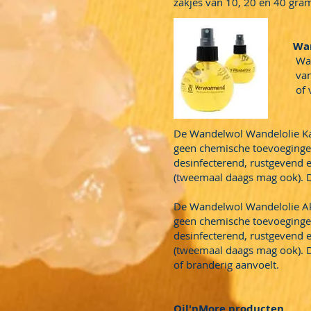
zakjes van 10, 20 en 40 gram
Wandel O
Wandel Olie ter v
van uw voeten al
of verkoelende (
De Wandelwol Wandelolie Kane
geen chemische toevoegingen i
desinfecterend, rustgevend e
(tweemaal daags mag ook). D
De Wandelwol Wandelolie Akke
geen chemische toevoegingen i
desinfecterend, rustgevend e
(tweemaal daags mag ook). D
of branderig aanvoelt.
Oil'nMore producten