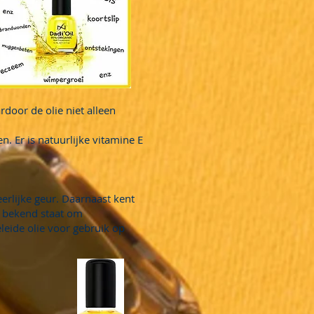
rdoor de olie niet alleen
. Er is natuurlijke vitamine E
erlijke geur. Daarnaast kent
n bekend staat om
leide olie voor gebruik op