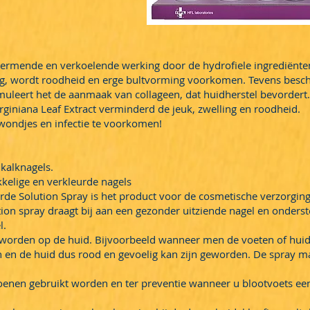
.
hermende en verkoelende werking door de hydrofiele ingrediënte
g, wordt roodheid en erge bultvorming voorkomen. Tevens bes
timuleert het de aanmaak van collageen, dat huidherstel bevordert.
giniana Leaf Extract verminderd de jeuk, zwelling en roodheid.
wondjes en infectie te voorkomen!
 kalknagels.
kelige en verkleurde nagels
de Solution Spray is het product voor de cosmetische verzorging
ution spray draagt bij aan een gezonder uitziende nagel en onder
l.
worden op de huid. Bijvoorbeeld wanneer men de voeten of huid
n de huid dus rood en gevoelig kan zijn geworden. De spray ma
hoenen gebruikt worden en ter preventie wanneer u blootvoets ee