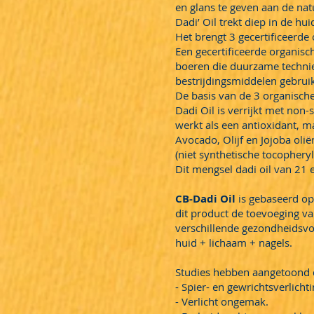
en glans te geven aan de nat
Dadi’ Oil trekt diep in de hui
Het brengt 3 gecertificeerde
Een gecertificeerde organisc
boeren die duurzame techni
bestrijdingsmiddelen gebrui
De basis van de 3 organische 
Dadi Oil is verrijkt met non-
werkt als een antioxidant, ma
Avocado, Olijf en Jojoba oli
(niet synthetische tocopheryl
Dit mengsel dadi oil van 21 
CB-Dadi Oil
is gebaseerd op
dit product de toevoeging v
verschillende gezondheidsvoo
huid + lichaam + nagels.
Studies hebben aangetoond d
- Spier- en gewrichtsverlichti
- Verlicht ongemak.