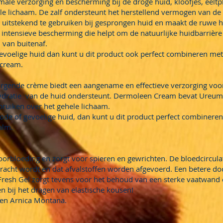
male verzorging en bescherming bij de droge huid, kloofjes, eeltp
le lichaam. De zalf ondersteunt het herstellend vermogen van de
s uitstekend te gebruiken bij gesprongen huid en maakt de ruwe h
intensieve bescherming die helpt om de natuurlijke huidbarrière 
van buitenaf.
gevoelige huid dan kunt u dit product ook perfect combineren m
 cream.
rgende crème biedt een aangename en effectieve verzorging voor 
hydratie van de huid ondersteunt. Dermoleen Cream bevat Ureum
bruiken over het gehele lichaam.
rode of gevoelige huid, dan kunt u dit product perfect combiner
alm.
orbloeding en zorgt voor spieren en gewrichten. De bloedcirculat
bracht wordt en dat afvalstoffen worden afgevoerd. Een betere d
 Fresh Gel zorgt tevens voor het behoud van een sterke vaatwand
n bij het dragen van elastische kousen!
en Arnica Montana.