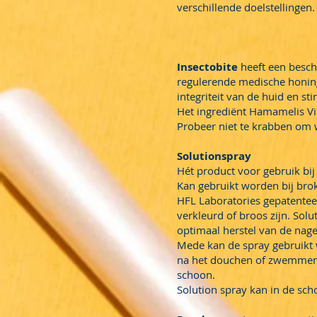
verschillende doelstellingen
Insectobite
heeft een besc
regulerende medische honin
integriteit van de huid en s
Het ingrediënt Hamamelis Vir
Probeer niet te krabben om 
Solutionspray
Hét product voor gebruik bij
Kan gebruikt worden bij brok
HFL Laboratories gepatenteer
verkleurd of broos zijn. Sol
optimaal herstel van de nage
Mede kan de spray gebruikt 
na het douchen of zwemmen e
schoon.
Solution spray kan in de sc