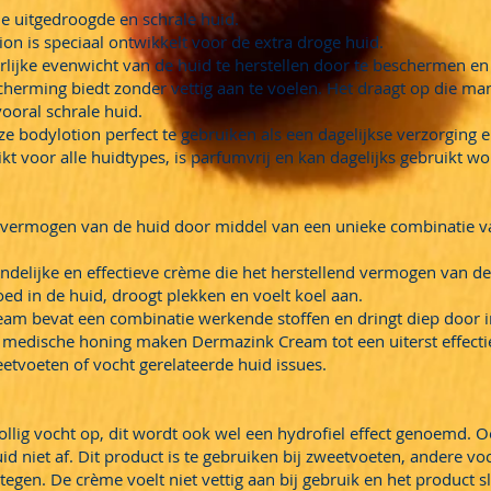
 uitgedroogde en schrale huid.
n is speciaal ontwikkelt voor de extra droge huid.
rlijke evenwicht van de huid te herstellen door te beschermen en
erming biedt zonder vettig aan te voelen. Het draagt op die mani
ooral schrale huid.
ze bodylotion perfect te gebruiken als een dagelijkse verzorging
kt voor alle huidtypes, is parfumvrij en kan dagelijks gebruikt w
d vermogen van de huid door middel van een unieke combinatie 
ndelijke en effectieve crème die het herstellend vermogen van de
 goed in de huid, droogt plekken en voelt koel aan.
eam bevat een combinatie werkende stoffen en dringt diep door i
 medische honing maken Dermazink Cream tot een uiterst effecti
eetvoeten of vocht gerelateerde huid issues.
lig vocht op, dit wordt ook wel een hydrofiel effect genoemd. 
huid niet af. Dit product is te gebruiken bij zweetvoeten, andere v
egen. De crème voelt niet vettig aan bij gebruik en het product slu