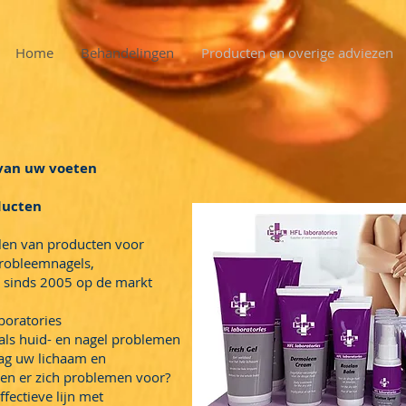
Home
Behandelingen
Producten en overige adviezen
 van uw voeten
ducten
elen van producten voor
probleemnagels,
e sinds 2005 op de markt
boratories
 als huid- en nagel problemen
aag uw lichaam en
en er zich problemen voor?
fectieve lijn met