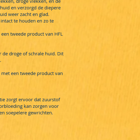
lekken, droge vlekken, en de
 huid en verzorgd de diepere
uid weer zacht en glad.
intact te houden en zo te
et een tweede product van HFL
de droge of schrale huid. Dit
.
en met een tweede product van
ie zorgt ervoor dat zuurstof
oorbloeding kan zorgen voor
 en soepelere gewrichten.