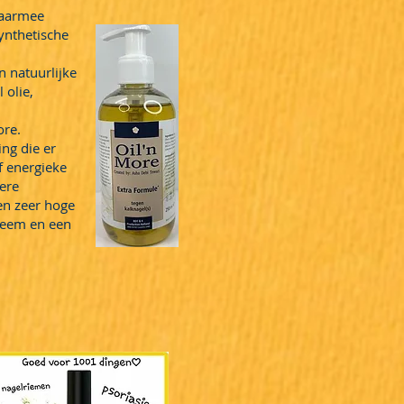
Daarmee
ynthetische
 natuurlijke
 olie,
ore.
ng die er
f energieke
ere
en zeer hoge
czeem en een