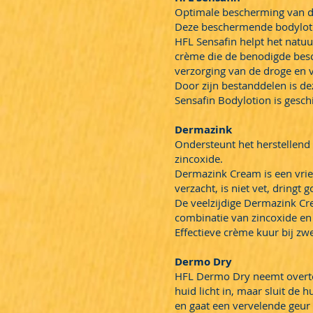
Optimale bescherming van de
Deze beschermende bodylotio
HFL Sensafin helpt het natuu
crème die de benodigde besch
verzorging van de droge en v
Door zijn bestanddelen is de
Sensafin Bodylotion is geschi
Dermazink
Ondersteunt het herstellen
zincoxide.
Dermazink Cream is een vrie
verzacht, is niet vet, dringt
De veelzijdige Dermazink Cr
combinatie van zincoxide en
Effectieve crème kuur bij zw
Dermo Dry
HFL Dermo Dry neemt overtol
huid licht in, maar sluit de 
en gaat een vervelende geur t