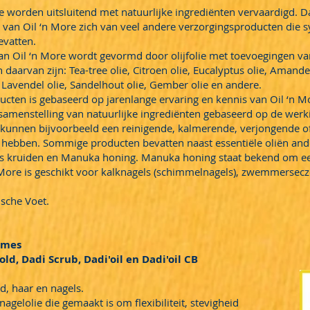
e worden uitsluitend met natuurlijke ingrediënten vervaardigd. 
van Oil ‘n More zich van veel andere verzorgingsproducten die s
evatten.
an Oil ‘n More wordt gevormd door olijfolie met toevoegingen van
 daarvan zijn: Tea-tree olie, Citroen olie, Eucalyptus olie, Amandel
 Lavendel olie, Sandelhout olie, Gember olie en andere.
cten is gebaseerd op jarenlange ervaring en kennis van Oil ‘n M
samenstelling van natuurlijke ingrediënten gebaseerd op de werki
ën kunnen bijvoorbeeld een reinigende, kalmerende, verjongende o
 hebben. Sommige producten bevatten naast essentiële oliën and
als kruiden en Manuka honing. Manuka honing staat bekend om e
'nMore is geschikt voor kalknagels (schimmelnagels), zwemmerse
ische Voet.
ames
ld, Dadi Scrub, Dadi'oil en Dadi'oil CB
d, haar en nagels.
nagelolie die gemaakt is om flexibiliteit, stevigheid