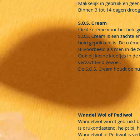
Makkelijk in gebruik en gee
Binnen 3 tot 14 dagen droog
S.O.S. Cream
Ideale crème voor het hele g
S.O.S. Cream is een zachte e
huid geprikkeld is. De crème
Bijvoorbeeld als men in de zo
Ook bij kleine kloofjes in de
verzachtend gevoel.
De S.O.S. Cream houdt de hui
Wandel Wol of Pediwol
Wandelwol wordt gebruikt bi
is drukontlastend, helpt bij
Wandelwol of Pediwol is verk