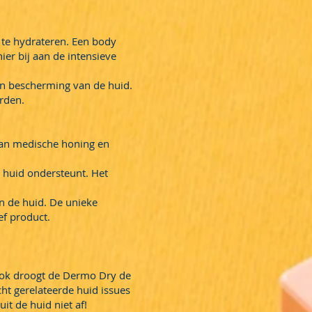
 te hydrateren. Een body
er bij aan de intensieve
 en bescherming van de huid.
orden.
van medische honing en
 huid ondersteunt. Het
n de huid. De unieke
ef product.
Ook droogt de Dermo Dry de
ocht gerelateerde huid issues
it de huid niet af!