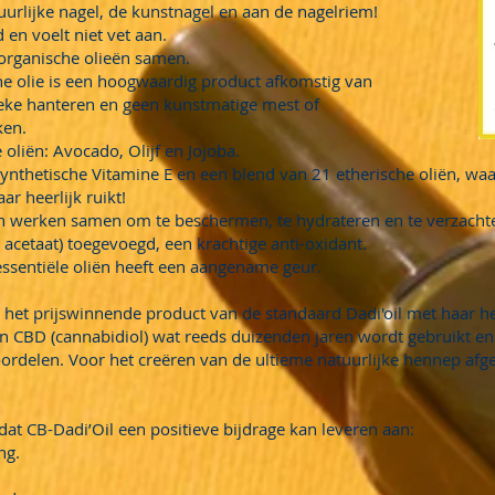
uurlijke nagel, de kunstnagel en aan de nagelriem!
d en voelt niet vet aan.
 organische olieën samen.
he olie is een hoogwaardig product afkomstig van
eke hanteren en geen kunstmatige mest of
ken.
oliën: Avocado, Olijf en Jojoba.
synthetische Vitamine E en een blend van 21 etherische oliën, waa
ar heerlijk ruikt!
ën werken samen om te beschermen, te hydrateren en te verzachten
 acetaat) toegevoegd, een krachtige anti-oxidant.
essentiële oliën heeft een aangename geur.
 het prijswinnende product van de standaard Dadi'oil met haar he
an CBD (cannabidiol) wat reeds duizenden jaren wordt gebruikt e
rdelen. Voor het creëren van de ultieme natuurlijke hennep afge
at CB-Dadi’Oil een positieve bijdrage kan leveren aan:
ng.