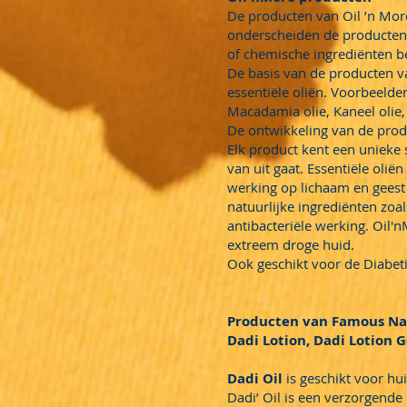
De producten van Oil ’n Mor
onderscheiden de producten 
of chemische ingrediënten b
De basis van de producten v
essentiële oliën. Voorbeelden
Macadamia olie, Kaneel olie,
De ontwikkeling van de produ
Elk product kent een unieke 
van uit gaat. Essentiële oli
werking op lichaam en geest
natuurlijke ingrediënten zo
antibacteriële werking. Oil
extreem droge huid.
Ook geschikt voor de Diabet
Producten van Famous N
Dadi Lotion, Dadi Lotion Go
Dadi Oil
is geschikt voor hui
Dadi’ Oil is een verzorgende 